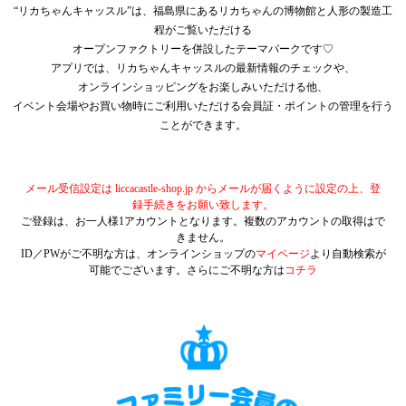
“リカちゃんキャッスル”は、福島県にあるリカちゃんの博物館と人形の製造工
程がご覧いただける
オープンファクトリーを併設したテーマパークです♡
アプリでは、リカちゃんキャッスルの最新情報のチェックや、
オンラインショッピングをお楽しみいただける他、
イベント会場やお買い物時にご利用いただける会員証・ポイントの管理を行う
ことができます。
メール受信設定は liccacastle-shop.jp からメールが届くように設定の上、登
録手続きをお願い致します。
ご登録は、お一人様1アカウントとなります。複数のアカウントの取得はで
きません。
ID／PWがご不明な方は、オンラインショップの
マイページ
より自動検索が
可能でございます。さらにご不明な方は
コチラ